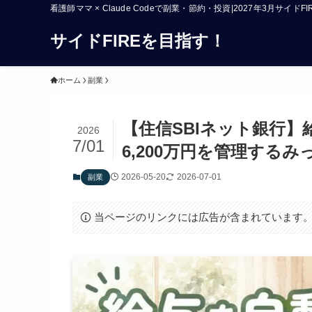
看護師ママ × Claude Codeで副業・節約・投資|2027年3月サイド
サイドFIREを目指す！
ホーム
副業
【住信SBIネット銀行
2026
7/01
6,200万円を管理する
2026-05-20
2026-07-01
副業
当ページのリンクには広告が含まれています