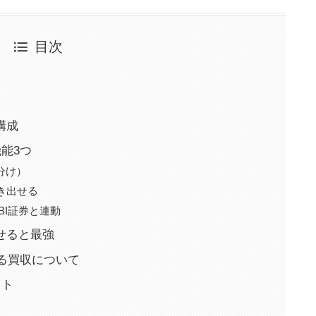
目次
構成
能3つ
分け）
き出せる
BI証券と連動
せると最強
よる買収について
ット