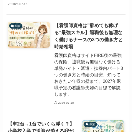
2026-07-15
【看護師資格は”辞めても稼げ
副業
る”最強スキル】退職後も無理な
く働けるナースの3つの働き方と
時給相場
看護師資格はサイドFIRE後の最強
の保険。退職後も無理なく働ける
単発バイト・派遣・扶養内パート3
つの働き方と時給の目安、知って
おきたい年収の壁まで、2027年退
職予定の看護師夫婦の目線で解説
します。
2026-07-15
【車2台→1台でいくら浮く？】
副業
小学校入学で送迎が消える我が