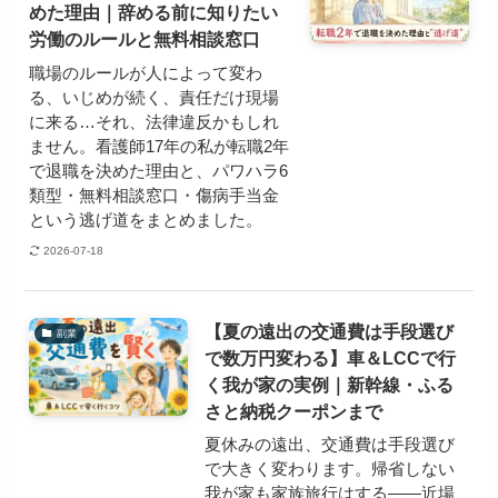
めた理由｜辞める前に知りたい
労働のルールと無料相談窓口
職場のルールが人によって変わ
る、いじめが続く、責任だけ現場
に来る…それ、法律違反かもしれ
ません。看護師17年の私が転職2年
で退職を決めた理由と、パワハラ6
類型・無料相談窓口・傷病手当金
という逃げ道をまとめました。
2026-07-18
【夏の遠出の交通費は手段選び
副業
で数万円変わる】車＆LCCで行
く我が家の実例｜新幹線・ふる
さと納税クーポンまで
夏休みの遠出、交通費は手段選び
で大きく変わります。帰省しない
我が家も家族旅行はする——近場