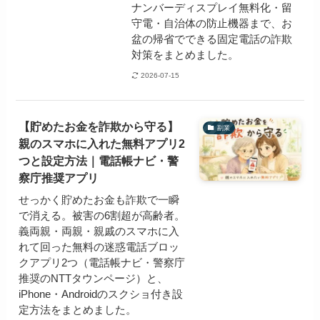
ナンバーディスプレイ無料化・留
守電・自治体の防止機器まで、お
盆の帰省でできる固定電話の詐欺
対策をまとめました。
2026-07-15
【貯めたお金を詐欺から守る】
副業
親のスマホに入れた無料アプリ2
つと設定方法｜電話帳ナビ・警
察庁推奨アプリ
せっかく貯めたお金も詐欺で一瞬
で消える。被害の6割超が高齢者。
義両親・両親・親戚のスマホに入
れて回った無料の迷惑電話ブロッ
クアプリ2つ（電話帳ナビ・警察庁
推奨のNTTタウンページ）と、
iPhone・Androidのスクショ付き設
定方法をまとめました。