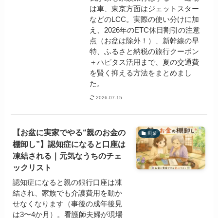
は車、東京方面はジェットスター
などのLCC。実際の使い分けに加
え、2026年のETC休日割引の注意
点（お盆は除外！）、新幹線の早
特、ふるさと納税の旅行クーポン
＋ハピタス活用まで、夏の交通費
を賢く抑える方法をまとめまし
た。
2026-07-15
【お盆に実家でやる“親のお金の
副業
棚卸し”】認知症になると口座は
凍結される｜元気なうちのチェ
ックリスト
認知症になると親の銀行口座は凍
結され、家族でも介護費用を動か
せなくなります（事後の成年後見
は3〜4か月）。看護師夫婦が現場