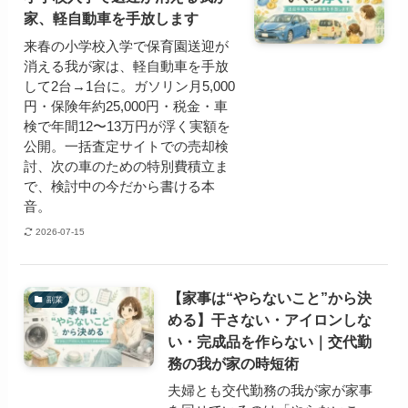
家、軽自動車を手放します
来春の小学校入学で保育園送迎が
消える我が家は、軽自動車を手放
して2台→1台に。ガソリン月5,000
円・保険年約25,000円・税金・車
検で年間12〜13万円が浮く実額を
公開。一括査定サイトでの売却検
討、次の車のための特別費積立ま
で、検討中の今だから書ける本
音。
2026-07-15
【家事は“やらないこと”から決
副業
める】干さない・アイロンしな
い・完成品を作らない｜交代勤
務の我が家の時短術
夫婦とも交代勤務の我が家が家事