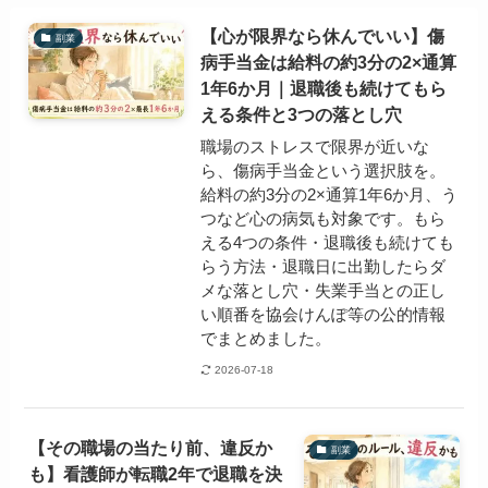
【心が限界なら休んでいい】傷
副業
病手当金は給料の約3分の2×通算
1年6か月｜退職後も続けてもら
える条件と3つの落とし穴
職場のストレスで限界が近いな
ら、傷病手当金という選択肢を。
給料の約3分の2×通算1年6か月、う
つなど心の病気も対象です。もら
える4つの条件・退職後も続けても
らう方法・退職日に出勤したらダ
メな落とし穴・失業手当との正し
い順番を協会けんぽ等の公的情報
でまとめました。
2026-07-18
【その職場の当たり前、違反か
副業
も】看護師が転職2年で退職を決