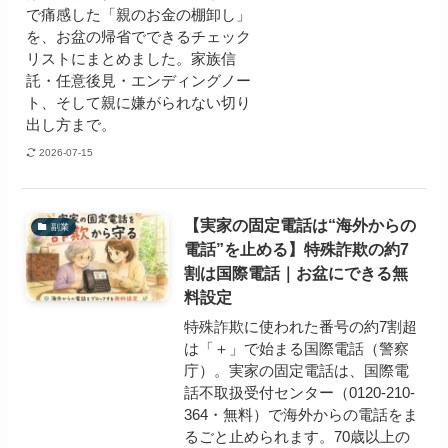
で痛感した「親のお金の棚卸し」
を、お盆の帰省でできるチェック
リストにまとめました。家族信
託・任意後見・エンディングノー
ト、そして親に嫌がられない切り
出し方まで。
2026-07-15
【実家の固定電話は“海外からの
副業
電話”を止める】特殊詐欺の約7
割は国際電話｜お盆にできる無
料設定
特殊詐欺に使われた番号の約7割超
は「＋」で始まる国際電話（警察
庁）。実家の固定電話は、国際電
話不取扱受付センター（0120-210-
364・無料）で海外からの電話をま
るごと止められます。70歳以上の