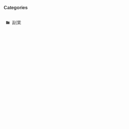
Categories
副業
節約
自作ツール
資産形成
Amazonアソシエイト参加中⬇️のボタンから公式
サイトにアクセス‼️
＼ 必要なものはほとんど揃う！ ／