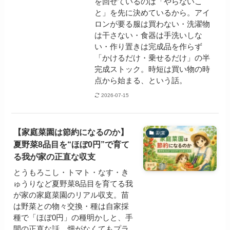
を回せているのは「やらないこ
と」を先に決めているから。アイ
ロンが要る服は買わない・洗濯物
は干さない・食器は手洗いしな
い・作り置きは完成品を作らず
「かけるだけ・乗せるだけ」の半
完成ストック。時短は買い物の時
点から始まる、という話。
2026-07-15
【家庭菜園は節約になるのか】
副業
夏野菜8品目を“ほぼ0円”で育て
る我が家の正直な収支
とうもろこし・トマト・なす・き
ゅうりなど夏野菜8品目を育てる我
が家の家庭菜園のリアル収支。苗
は野菜との物々交換・種は自家採
種で「ほぼ0円」の種明かしと、手
間の正直な話、畑がなくてもプラ