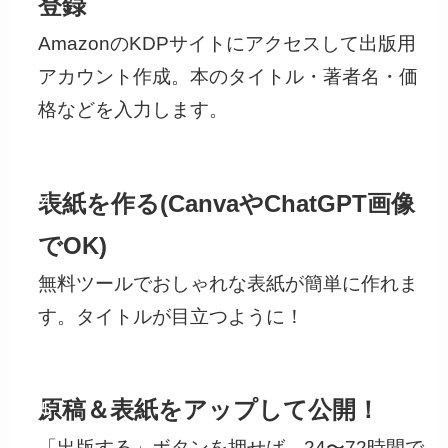
登録
AmazonのKDPサイトにアクセスして出版用
アカウント作成。本のタイトル・著者名・価
格などを入力します。
STEP
表紙を作る(CanvaやChatGPT画像
4
でOK)
無料ツールでおしゃれな表紙が簡単に作れま
す。タイトルが目立つように！
STEP
原稿＆表紙をアップして公開！
5
「出版する」ボタンを押せば、24〜72時間で