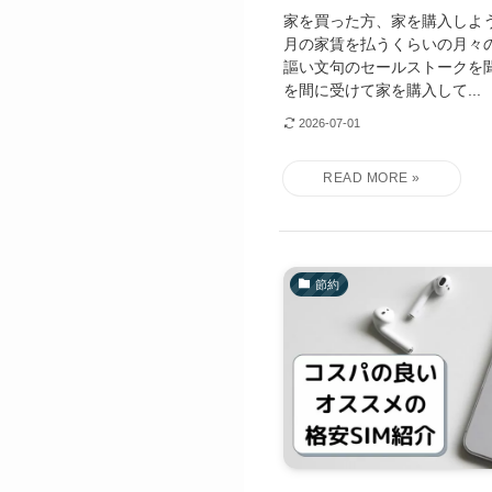
家を買った方、家を購入しよ
月の家賃を払うくらいの月々
謳い文句のセールストークを
を間に受けて家を購入して...
2026-07-01
節約