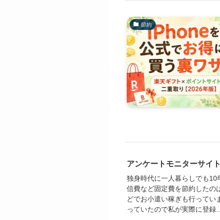
節約
アンケートモニターサイ
独身時代に一人暮らしでも10年
信費など固定費を節約したの
どでお小遣い稼ぎも行ってい
っていたので私が実際に登録..