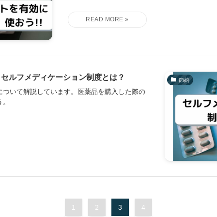
】セルフメディケーション制度とは？
節約
について解説しています。医薬品を購入した際の
う。
1
2
3
4