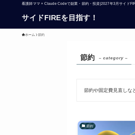
看護師ママ × Claude Codeで副業・節約・投資|2027年3月サイド
サイドFIREを目指す！
ホーム
節約
節約
– category –
節約や固定費見直しな
節約