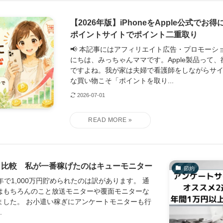
【2026年版】iPhoneをApple公式で
ポイントサイトでポイント二重取り
📢 本記事にはアフィリエイト広告・プロモーシ
にちは、みっちゃんママです。Apple製品って
ですよね。我が家は夫婦で看護師をしながらサイ
な買い物こそ「ポイントを取り...
2026-07-01
ト比較 私が一番稼げたのはキューモニター
節約
で1,000万円貯められたのは訳があります。 通
はもちろんのこと放送モニターや覆面モニターな
ました。 お小遣い稼ぎにアンケートモニターも行
.